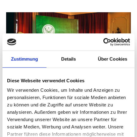
Zustimmung
Details
Über Cookies
Diese Webseite verwendet Cookies
Wir verwenden Cookies, um Inhalte und Anzeigen zu
personalisieren, Funktionen für soziale Medien anbieten
PDI-11, photo: Mila Zytka, www.goodlifecrew.de
zu können und die Zugriffe auf unsere Website zu
analysieren. Außerdem geben wir Informationen zu Ihrer
Verwendung unserer Website an unsere Partner für
Many mistakes are unpardonable – especially if the
soziale Medien, Werbung und Analysen weiter. Unsere
Partner führen diese Informationen möglicherweise mit
mistake relates to the presentation of a good